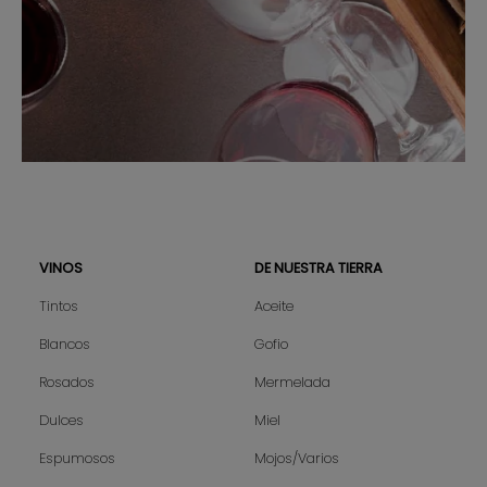
VINOS
DE NUESTRA TIERRA
Sitemap
Tintos
Aceite
Blancos
Gofio
Rosados
Mermelada
Dulces
Miel
Espumosos
Mojos/Varios