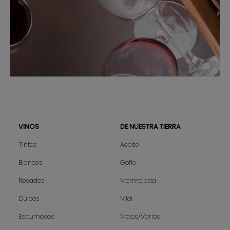
VINOS
DE NUESTRA TIERRA
Sitemap
Tintos
Aceite
Blancos
Gofio
Rosados
Mermelada
Dulces
Miel
Espumosos
Mojos/Varios