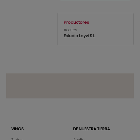
Productores
Aceites
Estudio Leyvi S.L.
VINOS
DE NUESTRA TIERRA
Sitemap
Tintos
Aceite