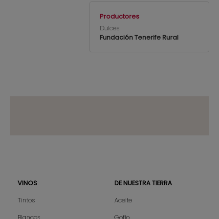
Productores
Dulces
Fundación Tenerife Rural
VINOS
DE NUESTRA TIERRA
Sitemap
Tintos
Aceite
Blancos
Gofio