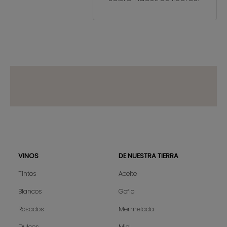
VINOS
DE NUESTRA TIERRA
Sitemap
Tintos
Aceite
Blancos
Gofio
Rosados
Mermelada
Dulces
Miel