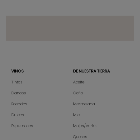
VINOS
DE NUESTRA TIERRA
Sitemap
Tintos
Aceite
Blancos
Gofio
Rosados
Mermelada
Dulces
Miel
Espumosos
Mojos/Varios
Quesos