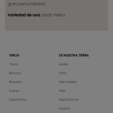
gran personalidad.
Variedad de uva:
Listán Prieto.
VINOS
DE NUESTRA TIERRA
Sitemap
Tintos
Aceite
Blancos
Gofio
Rosados
Mermelada
Dulces
Miel
Espumosos
Mojos/Varios
Quesos