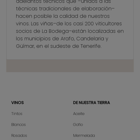
adelantos técnicos que –unidos a las
técnicas tradicionales de elaboración–
hacen posible la calidad de nuestros
vinos. Las viñas–de los casi 200 viticultores
socios de La Bodega–están localizadas en
los municipios de Arafo, Candelaria y
Güímar, en el sudeste de Tenerife.
VINOS
DE NUESTRA TIERRA
Sitemap
Tintos
Aceite
Blancos
Gofio
Rosados
Mermelada