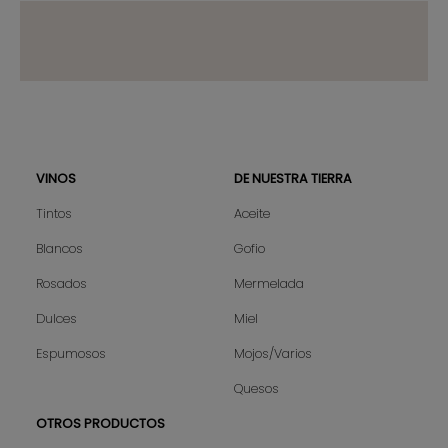
VINOS
DE NUESTRA TIERRA
Sitemap
Tintos
Aceite
Blancos
Gofio
Rosados
Mermelada
Dulces
Miel
Espumosos
Mojos/Varios
Quesos
OTROS PRODUCTOS