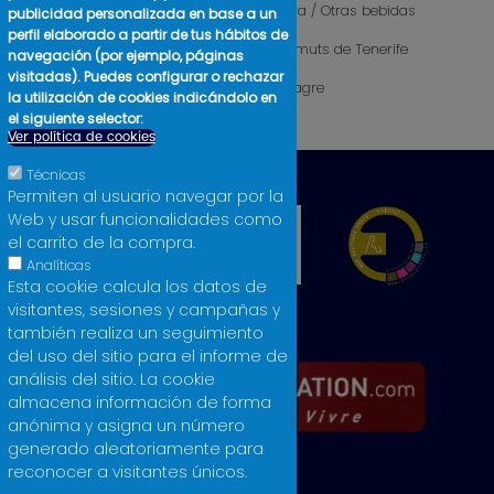
Camisetas mujer
Sidra / Otras bebidas
publicidad personalizada en base a un
perfil elaborado a partir de tus hábitos de
Cosmética
Vermuts de Tenerife
navegación (por ejemplo, páginas
visitadas). Puedes configurar o rechazar
Libros
Vinagre
la utilización de cookies indicándolo en
Licores
el siguiente selector:
Ver política de cookies
Técnicas
Permiten al usuario navegar por la
Web y usar funcionalidades como
el carrito de la compra.
Analíticas
Esta cookie calcula los datos de
visitantes, sesiones y campañas y
también realiza un seguimiento
del uso del sitio para el informe de
análisis del sitio. La cookie
almacena información de forma
anónima y asigna un número
generado aleatoriamente para
reconocer a visitantes únicos.