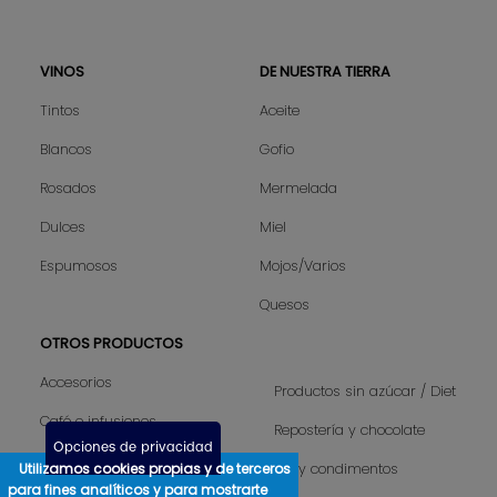
VINOS
DE NUESTRA TIERRA
Sitemap
Tintos
Aceite
Blancos
Gofio
Rosados
Mermelada
Dulces
Miel
Espumosos
Mojos/Varios
Quesos
OTROS PRODUCTOS
Accesorios
Productos sin azúcar / Diet
Café e infusiones
Repostería y chocolate
Opciones de privacidad
Camisetas hombre
Utilizamos cookies propias y de terceros
Sal y condimentos
para fines analíticos y para mostrarte