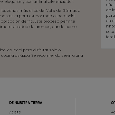
e, elegante y con un final diferenciador.
años
de la
as zonas más altas del Valle de Güímar, a
para
entativa para extraer todo el potencial
en e
aplicación de frío. Este proceso permite
niño
máxima intensidad de aromas, dando como
sacar
fami
.
o, es ideal para disfrutar solo o
cocina asiática. Se recomienda servir a una
DE NUESTRA TIERRA
O
Aceite
A