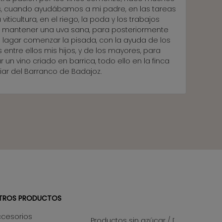
, cuando ayudábamos a mi padre, en las tareas
 viticultura, en el riego, la poda y los trabajos
 mantener una uva sana, para posteriormente
l lagar comenzar la pisada, con la ayuda de los
s entre ellos mis hijos, y de los mayores, para
 un vino criado en barrica, todo ello en la finca
liar del Barranco de Badajoz.
TROS PRODUCTOS
ccesorios
Productos sin azúcar / Diet