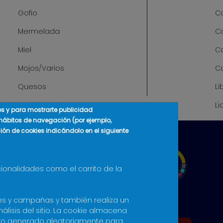
Gofio
Ca
Mermelada
C
Miel
C
Mojos/Varios
C
Quesos
Li
Li
cos y para mostrarte publicidad
 hábitos de navegación (por ejemplo,
ción de cookies indicándolo en el siguiente
cionalidades como el carrito de la
ones y campañas y también realiza un
álisis del sitio. La cookie almacena
ro generado aleatoriamente para