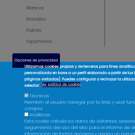
Blancos
Rosados
Dulces
Espumosos
Opciones de privacidad
Utilizamos cookies propias y de terceros para fines analíti
personalizada en base a un perfil elaborado a partir de tus
páginas visitadas). Puedes configurar o rechazar la utiliza
Ver política de cookies
selector:
Técnicas
Permiten al usuario navegar por la Web y usar fun
compra.
Analíticas
Esta cookie calcula los datos de visitantes, sesi
seguimiento del uso del sitio para el informe de an
información de forma anónima y asigna un núme