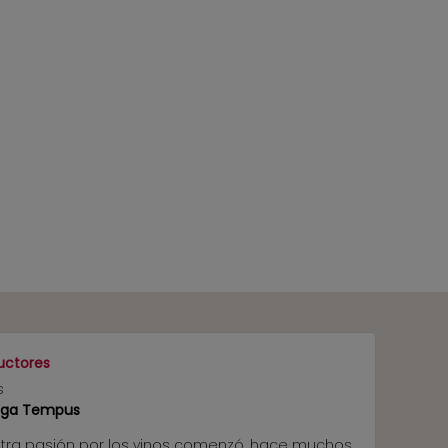
USUARIO
uctores
s
ega Tempus
tra pasión por los vinos comenzó, hace muchos