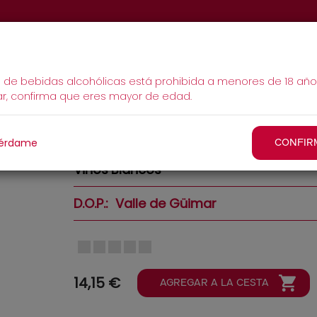
Qué Hacer
La Casa
Eventos
Tie
MAIN
a de bebidas alcohólicas está prohibida a menores de 18 año
ar, confirma que eres mayor de edad.
NAVIGATION
Moon Blanco Afrutado 2025
érdame
CONFIR
Vinos
Blancos
D.O.P.
Valle de Güimar
14,15 €