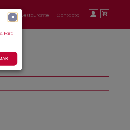
MENÚ
nda
Restaurante
Contacto
×
s. Para
DE
MAR
CUENTA
DE