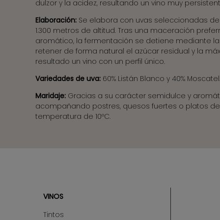
dulzor y la acidez, resultando un vino muy persistent
Elaboración:
Se elabora con uvas seleccionadas de l
1.300 metros de altitud.
Tras una maceración preferm
aromático, la fermentación se detiene mediante la 
retener de forma natural el azúcar residual y la 
resultado un vino con un perfil único.
Variedades de uva:
60% Listán Blanco y 40% Moscatel
Maridaje:
Gracias a su carácter semidulce y aromátic
acompañando postres, quesos fuertes o platos de 
temperatura de 10ºC.
VINOS
Sitemap
Tintos