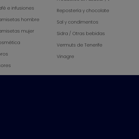
fé e infusiones
Repostería y chocolate
amisetas hombre
Sal y condimentos
amisetas mujer
Sidra / Otras bebidas
osmética
Vermuts de Tenerife
bros
Vinagre
cores