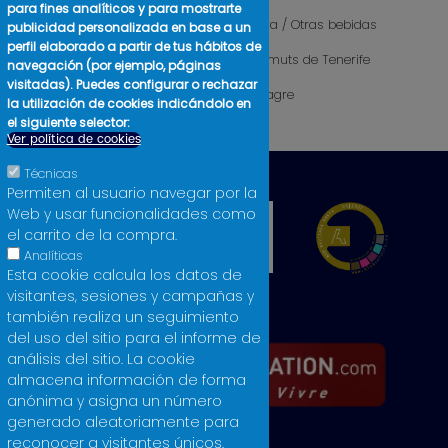
para fines analíticos y para mostrarte
Camisetas mujer
Sidra / Otras bebidas
publicidad personalizada en base a un
perfil elaborado a partir de tus hábitos de
Cosmética
Vermuts de Tenerife
navegación (por ejemplo, páginas
visitadas). Puedes configurar o rechazar
Libros
Vinagre
la utilización de cookies indicándolo en
Licores
el siguiente selector:
Ver política de cookies
Técnicas
Permiten al usuario navegar por la
Web y usar funcionalidades como
el carrito de la compra.
Analíticas
Esta cookie calcula los datos de
visitantes, sesiones y campañas y
también realiza un seguimiento
del uso del sitio para el informe de
análisis del sitio. La cookie
almacena información de forma
anónima y asigna un número
generado aleatoriamente para
reconocer a visitantes únicos.