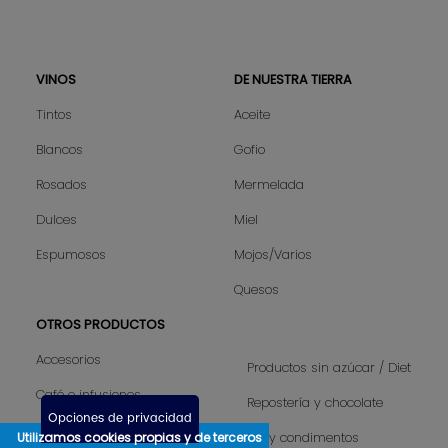
VINOS
DE NUESTRA TIERRA
Sitemap
Tintos
Aceite
Blancos
Gofio
Rosados
Mermelada
Dulces
Miel
Espumosos
Mojos/Varios
Quesos
OTROS PRODUCTOS
Accesorios
Productos sin azúcar / Diet
Café e infusiones
Repostería y chocolate
Opciones de privacidad
Camisetas hombre
Utilizamos cookies propias y de terceros
Sal y condimentos