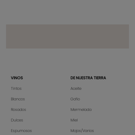
VINOS
DE NUESTRA TIERRA
Sitemap
Tintos
Aceite
Blancos
Gofio
Rosados
Mermelada
Dulces
Miel
Espumosos
Mojos/Varios