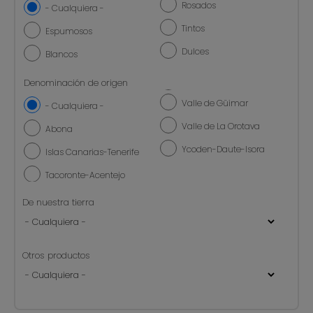
Rosados
- Cualquiera -
Tintos
Espumosos
Dulces
Blancos
Denominación de origen
Valle de Güimar
- Cualquiera -
Valle de La Orotava
Abona
Ycoden-Daute-Isora
Islas Canarias-Tenerife
Tacoronte-Acentejo
De nuestra tierra
Otros productos