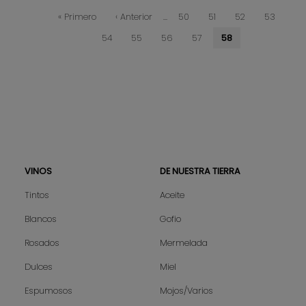
Paginación
Primera
« Primero
Página
‹ Anterior
…
Página
50
Página
51
Página
52
Página
53
página
anterior
Página
54
Página
55
Página
56
Página
57
Página
58
actual
VINOS
DE NUESTRA TIERRA
Sitemap
Tintos
Aceite
Blancos
Gofio
Rosados
Mermelada
Dulces
Miel
Espumosos
Mojos/Varios