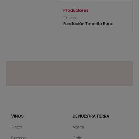
Productores
Dulces
Fundación Tenerife Rural
VINOS
DE NUESTRA TIERRA
Sitemap
Tintos
Aceite
Blancos
Gofio