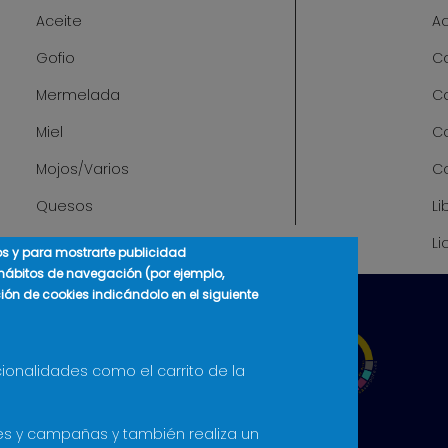
Aceite
A
Gofio
Ca
Mermelada
C
Miel
C
Mojos/Varios
C
Quesos
Li
Li
cos y para mostrarte publicidad
 hábitos de navegación (por ejemplo,
ción de cookies indicándolo en el siguiente
cionalidades como el carrito de la
ones y campañas y también realiza un