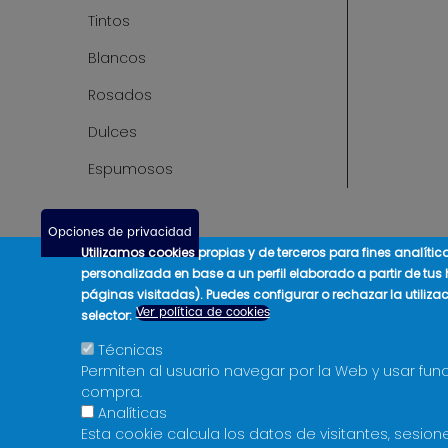
Tintos
Blancos
Rosados
Dulces
Espumosos
Opciones de privacidad
Utilizamos cookies propias y de terceros para fines analíti
personalizada en base a un perfil elaborado a partir de tus
páginas visitadas). Puedes configurar o rechazar la utiliza
Ver política de cookies
selector:
Técnicas
Permiten al usuario navegar por la Web y usar fun
compra.
Analíticas
Esta cookie calcula los datos de visitantes, sesi