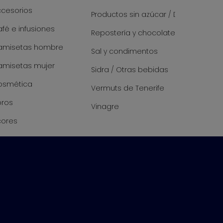
ccesorios
Productos sin azúcar / Diet
fé e infusiones
Repostería y chocolate
amisetas hombre
Sal y condimentos
amisetas mujer
Sidra / Otras bebidas
osmética
Vermuts de Tenerife
bros
Vinagre
cores