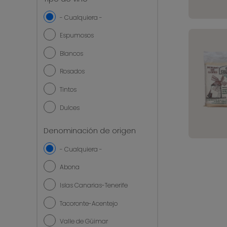
- Cualquiera -
Espumosos
Blancos
Rosados
Tintos
Dulces
Denominación de origen
- Cualquiera -
Abona
Islas Canarias-Tenerife
Tacoronte-Acentejo
Valle de Güimar