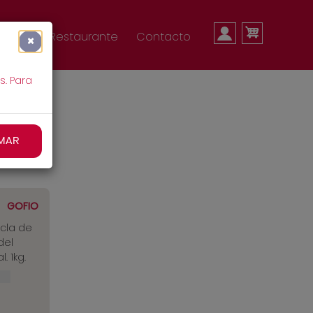
MENÚ
nda
Restaurante
Contacto
×
s. Para
DE
MAR
CUENTA
GOFIO
cla de
del
DE
. 1kg.