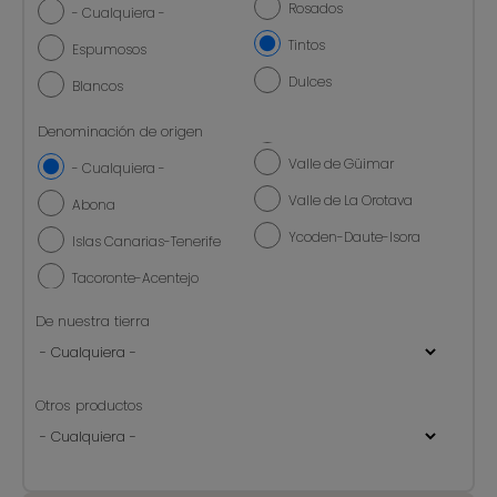
Rosados
- Cualquiera -
Tintos
Espumosos
Dulces
Blancos
Denominación de origen
Valle de Güimar
- Cualquiera -
Valle de La Orotava
Abona
Ycoden-Daute-Isora
Islas Canarias-Tenerife
Tacoronte-Acentejo
De nuestra tierra
Otros productos