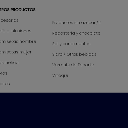
TROS PRODUCTOS
ccesorios
Productos sin azúcar / Diet
fé e infusiones
Repostería y chocolate
amisetas hombre
Sal y condimentos
amisetas mujer
Sidra / Otras bebidas
osmética
Vermuts de Tenerife
bros
Vinagre
cores