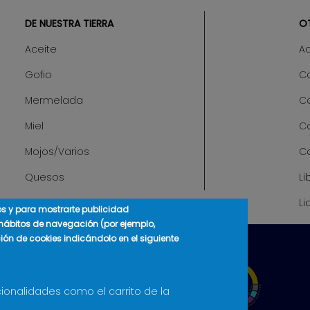
DE NUESTRA TIERRA
O
Aceite
A
Gofio
Ca
Mermelada
C
Miel
C
Mojos/Varios
C
Quesos
Li
Li
cos y para mostrarte publicidad
 hábitos de navegación (por ejemplo,
ción de cookies indicándolo en el siguiente
cionalidades como el carrito de la