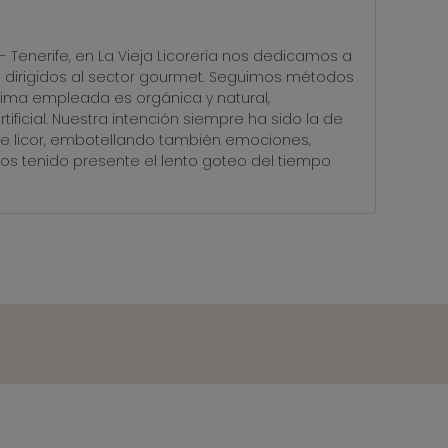
USUARIO
 Tenerife, en La Vieja Licorería nos dedicamos a
m dirigidos al sector gourmet. Seguimos métodos
prima empleada es orgánica y natural,
tificial. Nuestra intención siempre ha sido la de
e licor, embotellando también emociones,
emos tenido presente el lento goteo del tiempo