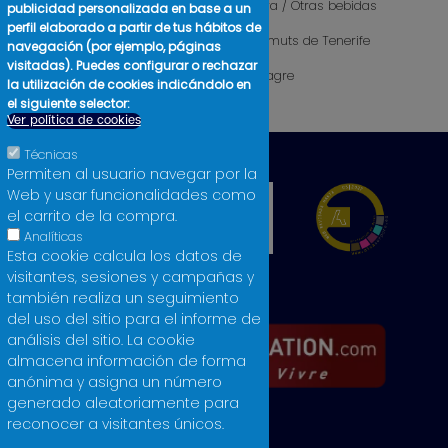
Sidra / Otras bebidas
publicidad personalizada en base a un
perfil elaborado a partir de tus hábitos de
Cosmética
Vermuts de Tenerife
navegación (por ejemplo, páginas
visitadas). Puedes configurar o rechazar
Libros
Vinagre
la utilización de cookies indicándolo en
Licores
el siguiente selector:
Ver política de cookies
Técnicas
Permiten al usuario navegar por la
Web y usar funcionalidades como
el carrito de la compra.
Analíticas
Esta cookie calcula los datos de
visitantes, sesiones y campañas y
también realiza un seguimiento
del uso del sitio para el informe de
análisis del sitio. La cookie
almacena información de forma
anónima y asigna un número
generado aleatoriamente para
reconocer a visitantes únicos.