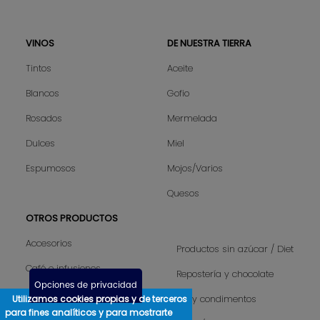
VINOS
DE NUESTRA TIERRA
Sitemap
Tintos
Aceite
Blancos
Gofio
Rosados
Mermelada
Dulces
Miel
Espumosos
Mojos/Varios
Quesos
OTROS PRODUCTOS
Accesorios
Productos sin azúcar / Diet
Café e infusiones
Repostería y chocolate
Opciones de privacidad
Camisetas hombre
Utilizamos cookies propias y de terceros
Sal y condimentos
para fines analíticos y para mostrarte
Camisetas mujer