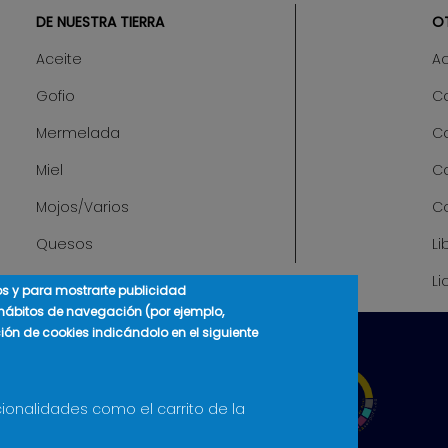
DE NUESTRA TIERRA
O
Aceite
A
Gofio
Ca
Mermelada
C
Miel
C
Mojos/Varios
C
Quesos
Li
Li
cos y para mostrarte publicidad
 hábitos de navegación (por ejemplo,
ción de cookies indicándolo en el siguiente
cionalidades como el carrito de la