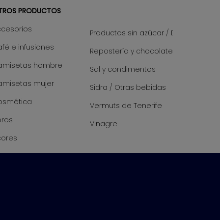
TROS PRODUCTOS
ccesorios
Productos sin azúcar / Diet
fé e infusiones
Repostería y chocolate
amisetas hombre
Sal y condimentos
amisetas mujer
Sidra / Otras bebidas
osmética
Vermuts de Tenerife
bros
Vinagre
cores