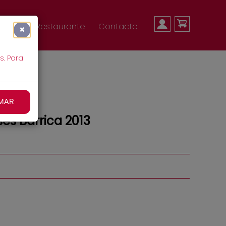
MENÚ
nda
Restaurante
Contacto
×
s. Para
DE
MAR
es Barrica 2013
CUENTA
DE