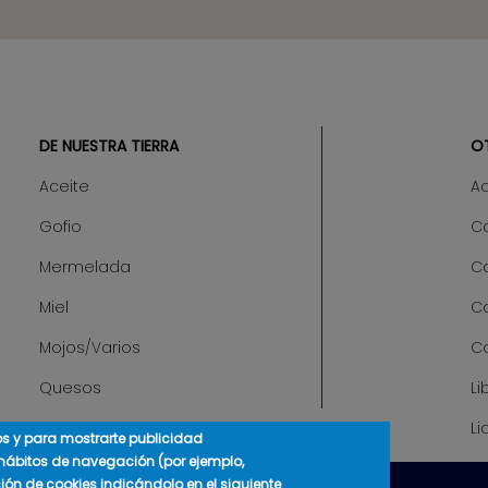
DE NUESTRA TIERRA
O
Aceite
A
Gofio
Ca
Mermelada
C
Miel
C
Mojos/Varios
C
Quesos
Li
Li
cos y para mostrarte publicidad
 hábitos de navegación (por ejemplo,
ción de cookies indicándolo en el siguiente