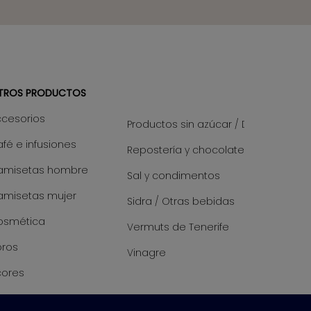
TROS PRODUCTOS
ccesorios
Productos sin azúcar / Diet
fé e infusiones
Repostería y chocolate
amisetas hombre
Sal y condimentos
amisetas mujer
Sidra / Otras bebidas
osmética
Vermuts de Tenerife
bros
Vinagre
cores