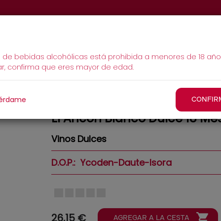
Qué Hacer
La Casa
Eventos
Tie
MAIN
a de bebidas alcohólicas está prohibida a menores de 18 año
ar, confirma que eres mayor de edad.
NAVIGATION
érdame
CONFIR
El Ancón Blanco Dulce 18 Mes
Vinos
Dulces
D.O.P.
Ycoden-Daute-Isora
26,15 €