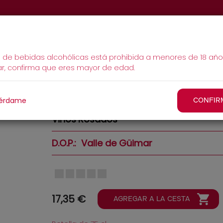
Qué Hacer
La Casa
Eventos
Tie
MAIN
a de bebidas alcohólicas está prohibida a menores de 18 año
ar, confirma que eres mayor de edad.
NAVIGATION
El Rebusco Rosado 2025
érdame
CONFIR
Vinos
Rosados
D.O.P.
Valle de Güimar
17,35 €