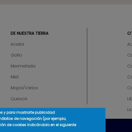
DE NUESTRA TIERRA
O
Aceite
A
Gofio
Ca
Mermelada
C
Miel
C
Mojos/Varios
C
Quesos
Li
Li
cos y para mostrarte publicidad
 hábitos de navegación (por ejemplo,
ción de cookies indicándolo en el siguiente