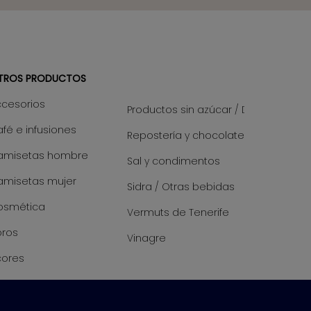
TROS PRODUCTOS
ccesorios
Productos sin azúcar / Diet
fé e infusiones
Repostería y chocolate
amisetas hombre
Sal y condimentos
amisetas mujer
Sidra / Otras bebidas
osmética
Vermuts de Tenerife
bros
Vinagre
cores