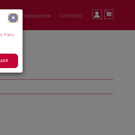
MENÚ
nda
Restaurante
Contacto
×
s. Para
DE
MAR
CUENTA
DE