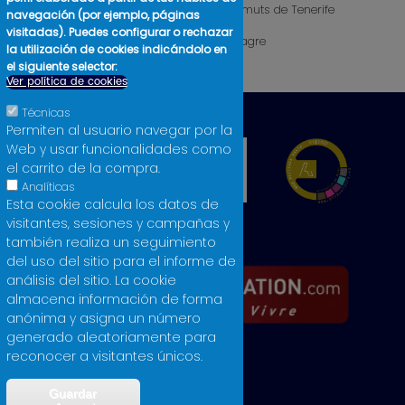
Cosmética
Vermuts de Tenerife
navegación (por ejemplo, páginas
visitadas). Puedes configurar o rechazar
Libros
Vinagre
la utilización de cookies indicándolo en
Licores
el siguiente selector:
Ver política de cookies
Técnicas
Permiten al usuario navegar por la
Web y usar funcionalidades como
el carrito de la compra.
Analíticas
Esta cookie calcula los datos de
visitantes, sesiones y campañas y
también realiza un seguimiento
del uso del sitio para el informe de
análisis del sitio. La cookie
almacena información de forma
anónima y asigna un número
generado aleatoriamente para
reconocer a visitantes únicos.
Guardar
Aviso legal