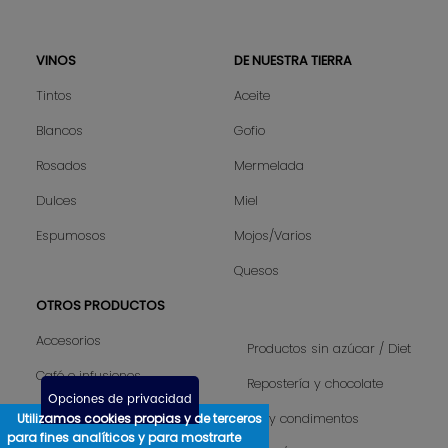
VINOS
DE NUESTRA TIERRA
Sitemap
Tintos
Aceite
Blancos
Gofio
Rosados
Mermelada
Dulces
Miel
Espumosos
Mojos/Varios
Quesos
OTROS PRODUCTOS
Accesorios
Productos sin azúcar / Diet
Café e infusiones
Repostería y chocolate
Opciones de privacidad
Camisetas hombre
Utilizamos cookies propias y de terceros
Sal y condimentos
para fines analíticos y para mostrarte
Camisetas mujer