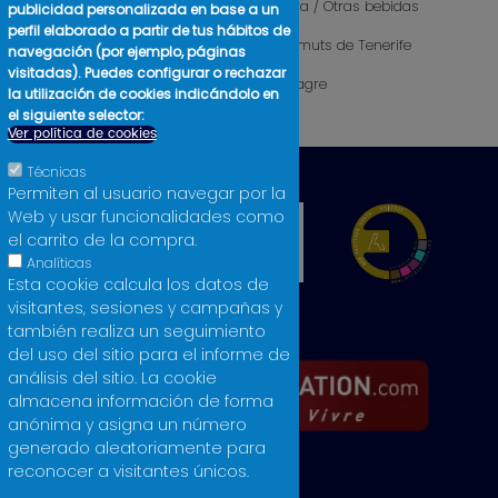
Sidra / Otras bebidas
publicidad personalizada en base a un
perfil elaborado a partir de tus hábitos de
Cosmética
Vermuts de Tenerife
navegación (por ejemplo, páginas
visitadas). Puedes configurar o rechazar
Libros
Vinagre
la utilización de cookies indicándolo en
Licores
el siguiente selector:
Ver política de cookies
Técnicas
Permiten al usuario navegar por la
Web y usar funcionalidades como
el carrito de la compra.
Analíticas
Esta cookie calcula los datos de
visitantes, sesiones y campañas y
también realiza un seguimiento
del uso del sitio para el informe de
análisis del sitio. La cookie
almacena información de forma
anónima y asigna un número
generado aleatoriamente para
reconocer a visitantes únicos.