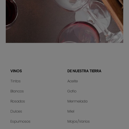
VINOS
DE NUESTRA TIERRA
Sitemap
Tintos
Aceite
Blancos
Gofio
Rosados
Mermelada
Dulces
Miel
Espumosos
Mojos/Varios