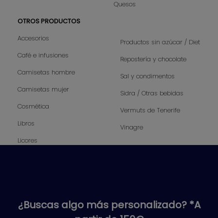
Quesos
OTROS PRODUCTOS
Accesorios
Productos sin azúcar / Diet
Café e infusiones
Repostería y chocolate
Camisetas hombre
Sal y condimentos
Camisetas mujer
Sidra / Otras bebidas
Cosmética
Vermuts de Tenerife
Libros
Vinagre
Licores