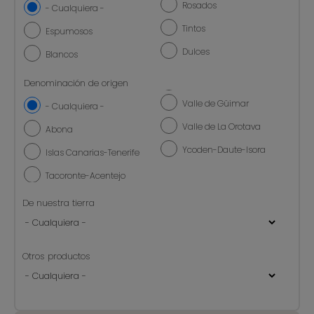
Rosados
- Cualquiera -
Tintos
Espumosos
Dulces
Blancos
Denominación de origen
Valle de Güimar
- Cualquiera -
Valle de La Orotava
Abona
Ycoden-Daute-Isora
Islas Canarias-Tenerife
Tacoronte-Acentejo
De nuestra tierra
Otros productos